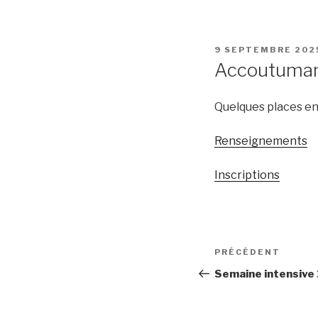
PUBLIÉ
9 SEPTEMBRE 202
LE
Accoutumanc
Quelques places en
Renseignements
Inscriptions
Navigation
PRÉCÉDENT
Article
de
précédent
Semaine intensive 
l’article