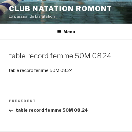
Aller
CLUB NATATION ROMONT
au
La passion de la natation
contenu
principal
Menu
table record femme 50M 08.24
table record femme 50M 08.24
Navigation
PRÉCÉDENT
Article
de
précédent
table record femme 50M 08.24
l’article